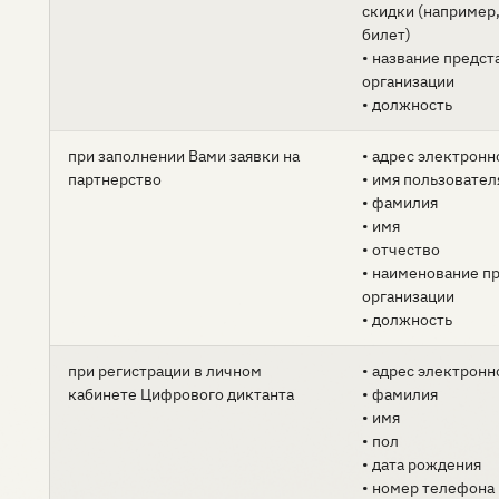
скидки (например
билет)
• название предс
организации
• должность
при заполнении Вами заявки на
• адрес электронн
партнерство
• имя пользовател
• фамилия
• имя
• отчество
• наименование п
организации
• должность
при регистрации в личном
• адрес электронн
кабинете Цифрового диктанта
• фамилия
• имя
• пол
• дата рождения
• номер телефона