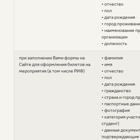
• отчество
• пол
• дата рождения
• город проживан
• наименование п
организации
• должность
при заполнении Вами формы на
• фамилия
Сайте для оформления билетов на
• имя
мероприятия (в том числе РИФ)
• отчество
• пол
• дата рождения
• гражданство
• страна и город 
• паспортные дан
• фотография
• категория участ
студент)
• данные документ
подтверждающие п