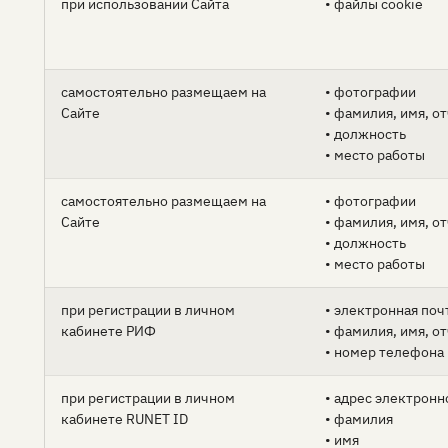
при использовании Сайта
• файлы cookie
самостоятельно размещаем на
• фотографии
Сайте
• фамилия, имя, о
• должность
• место работы
самостоятельно размещаем на
• фотографии
Сайте
• фамилия, имя, о
• должность
• место работы
при регистрации в личном
• электронная поч
кабинете РИФ
• фамилия, имя, о
• номер телефона
при регистрации в личном
• адрес электронн
кабинете RUNET ID
• фамилия
• имя