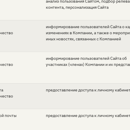
анализ пользования Сайтом, подбор релев
контента, персонализация Сайта
информирование пользователей Сайта о к
тчество
изменениях в Компании, а также о меропри
иных новостях, связанных с Компанией
информирование пользователей Сайта об
тчество
участниках (членах) Компании и их предст
та
предоставление доступа к личному кабине
тчество
ой почты
предоставление доступа к личному кабине