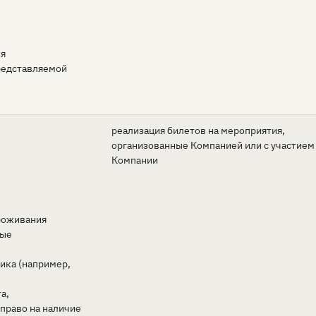
ия
редставляемой
реализация билетов на мероприятия,
организованные Компанией или с участием
Компании
проживания
ные
ника (например,
а,
раво на наличие