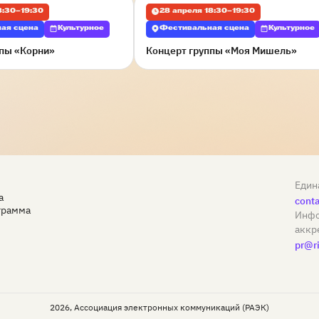
8:30–19:30
28 апреля 18:30–19:30
ая сцена
Культурное
Фестивальная сцена
Культурное
ппы «Корни»
Концерт группы «Моя Мишель»
Един
а
conta
грамма
Инфо
аккр
pr@ri
2026, Ассоциация электронных коммуникаций (РАЭК)