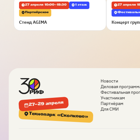
27 апреля 10:00–18:30
1 этаж
27 апреля 1
Партнёрское
Фестивальн
Стенд AGIMA
Концерт гру
Новости
Деловая программ
Фестивальная про
Участникам
27–29 апреля
Партнёрам
Для СМИ
Технопарк «Сколково»