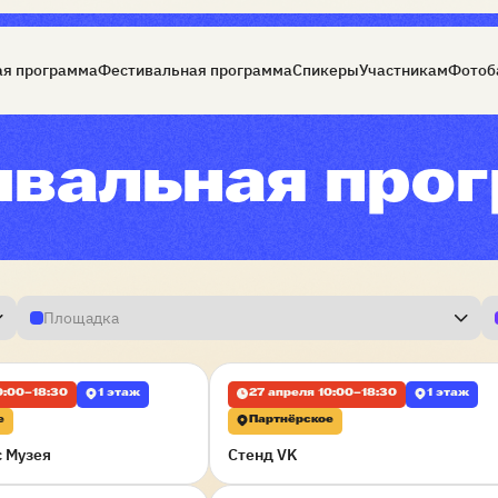
я программа
Фестивальная программа
Спикеры
Участникам
Фотоб
вальная про
Площадка
0:00–18:30
1 этаж
27 апреля 10:00–18:30
1 этаж
е
Партнёрское
с Музея
Стенд VK