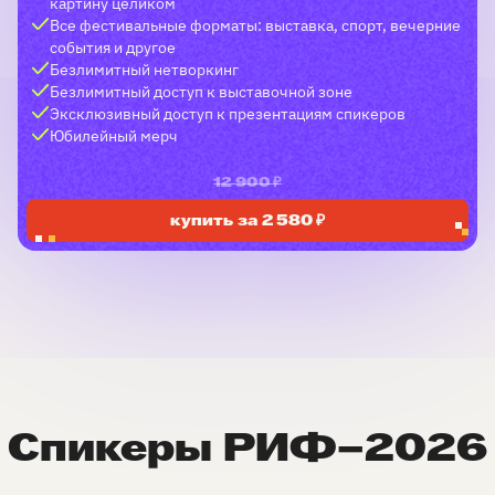
картину целиком
Все фестивальные форматы: выставка, спорт, вечерние
события и другое
Безлимитный нетворкинг
Безлимитный доступ к выставочной зоне
Эксклюзивный доступ к презентациям спикеров
Юбилейный мерч
12 900 ₽
купить за 2 580 ₽
Спикеры РИФ–2026