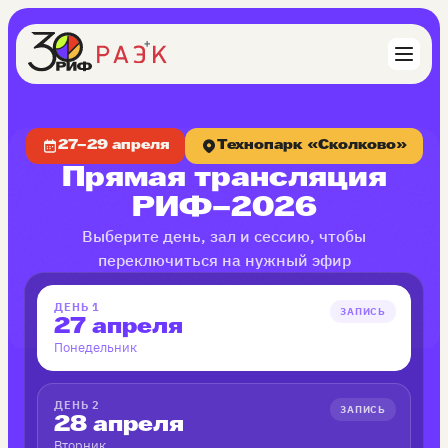
27–29 апреля
Технопарк «Сколково»
Прямая трансляция
РИФ–2026
Выберите день, зал и сессию, чтобы
переключиться на нужный эфир
ДЕНЬ 1
ЗАПИСЬ
27 апреля
Понедельник
ДЕНЬ 2
ЗАПИСЬ
28 апреля
Вторник