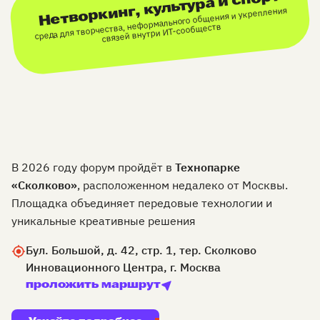
Нетворкинг, культура и спорт
среда для творчества, неформального общения и укрепления
связей внутри ИТ-сообществ
В 2026 году форум пройдёт в
Технопарке
«Сколково»
, расположенном недалеко от Москвы.
Площадка объединяет передовые технологии и
уникальные креативные решения
Бул. Большой, д. 42, стр. 1, тер. Сколково
Инновационного Центра, г. Москва
проложить маршрут